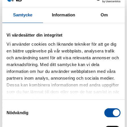
FVB-News 55
FVB-News 54
FVB-News 53
Samtycke
Information
Om
FVB-News 52
FVB-News 51
FVB-News 50
FVB-News 49
Vi värdesätter din integritet
FVB-News 48
Vi använder cookies och liknande tekniker för att ge dig
FVB-News 47
FVB-News 46
en bättre upplevelse på vår webbplats, analysera trafik
FVB-News 45
och användning samt för att visa relevanta annonser och
FVB-News 44
marknadsföring. Med ditt samtycke kan vi dela
FVB-News 43
All news
information om hur du använder webbplatsen med våra
partners inom analys, annonsering och sociala medier.
Archive
Dessa kan kombinera informationen med andra uppgifter
som du har lämnat till dem eller som de har samlat in när
2026
2025
du har använt deras tjänster.
2024
Samtyckesval
2023
2022
Nödvändig
2021
2019