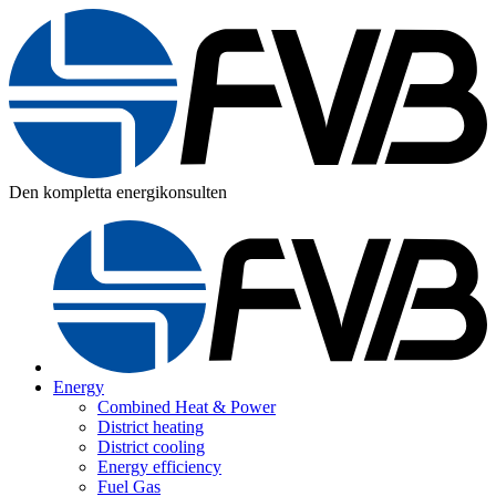
Den kompletta energikonsulten
Energy
Combined Heat & Power
District heating
District cooling
Energy efficiency
Fuel Gas