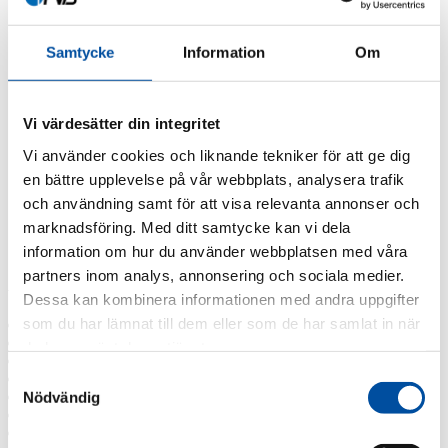
FVB-News 55
FVB-News 54
FVB-News 53
Samtycke
Information
Om
FVB-News 52
FVB-News 51
FVB-News 50
FVB-News 49
Vi värdesätter din integritet
FVB-News 48
Vi använder cookies och liknande tekniker för att ge dig
FVB-News 47
FVB-News 46
en bättre upplevelse på vår webbplats, analysera trafik
FVB-News 45
och användning samt för att visa relevanta annonser och
FVB-News 44
marknadsföring. Med ditt samtycke kan vi dela
FVB-News 43
All news
information om hur du använder webbplatsen med våra
partners inom analys, annonsering och sociala medier.
Archive
Dessa kan kombinera informationen med andra uppgifter
som du har lämnat till dem eller som de har samlat in när
2026
2025
du har använt deras tjänster.
2024
Samtyckesval
2023
2022
Nödvändig
2021
2019