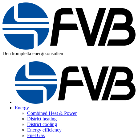
Den kompletta energikonsulten
Energy
Combined Heat & Power
District heating
District cooling
Energy efficiency
Fuel Gas