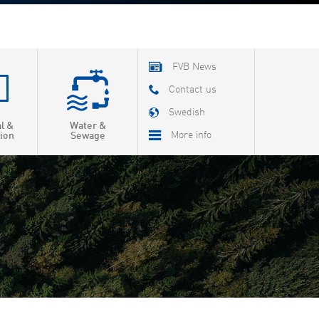
FVB News
Contact us
Swedish
al &
Water &
More info
ion
Sewage
About FVB
R & D
Education
About Cookies
Privacy Policy