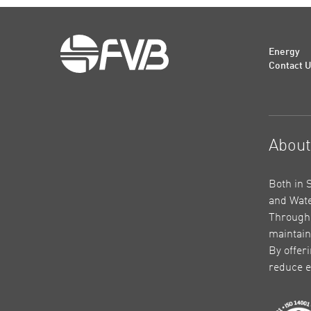
Energy
Contact 
Abou
Both in 
and Wate
Through 
maintain
By offer
reduce e