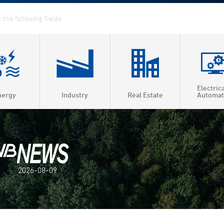
Electric
nergy
Industry
Real Estate
Automat
ed Heat & Power
t heating
t cooling
2026-08-09
 efficiency
as