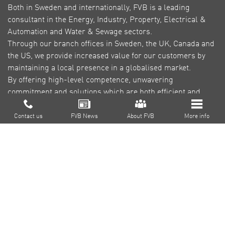
Both in Sweden and internationally, FVB is a leading
consultant in the Energy, Industry, Property, Electrical &
Automation and Water & Sewage sectors.
Through our branch offices in Sweden, the UK, Canada and
the US, we provide increased value for our customers by
maintaining a local presence in a globalised market.
By offering high-level competence, unwavering
commitment and solutions which are both efficient and
green, our goal is to reduce environmental impact,
About FVB
contribute to a sustainable society and create profitability
Contact us
FVB News
About FVB
More info
for our customers.
Research & Development
Education
About Cookies
Privacy Policy