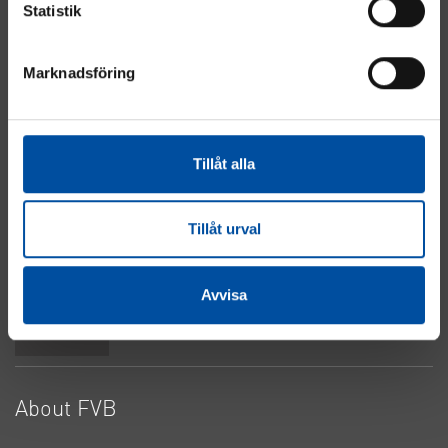
Statistik
Marknadsföring
Energy
Industry
Real Estate
Tillåt alla
Electrical & Automation
Water & Sewage
About Cookies
Tillåt urval
Privacy Policy
Contact Us
Avvisa
Top
About FVB