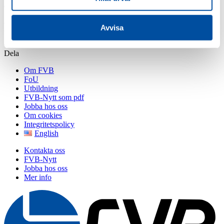
december 1, 2019
Peter Bergkvist
Avvisa
Dela
Om FVB
FoU
Utbildning
FVB-Nytt som pdf
Jobba hos oss
Om cookies
Integritetspolicy
English
Kontakta oss
FVB-Nytt
Jobba hos oss
Mer info