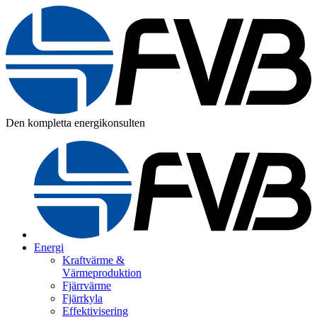
Den kompletta energikonsulten
Energi
Kraftvärme &
Värmeproduktion
Fjärrvärme
Fjärrkyla
Effektivisering