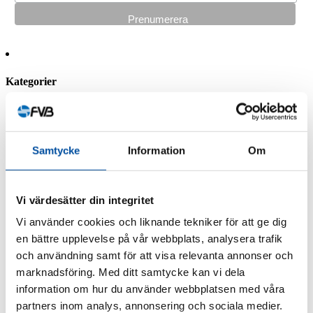
Kategorier
FVB-Nytt nr 58
FVB-Nytt nr 57
FVB-Nytt nr 56
FVB-Nytt nr 55
Samtycke
Information
Om
FVB-Nytt nr 54
FVB-Nytt nr 53
FVB-Nytt nr 52
FVB-Nytt nr 51
Vi värdesätter din integritet
FVB-Nytt nr 50
Vi använder cookies och liknande tekniker för att ge dig
FVB-Nytt nr 49
FVB-Nytt nr 48
en bättre upplevelse på vår webbplats, analysera trafik
FVB-Nytt nr 47
och användning samt för att visa relevanta annonser och
FVB-Nytt nr 46
marknadsföring. Med ditt samtycke kan vi dela
FVB-Nytt nr 45
FVB-Nytt nr 44
information om hur du använder webbplatsen med våra
FVB-Nytt nr 43
partners inom analys, annonsering och sociala medier.
FVB-Nytt nr 42