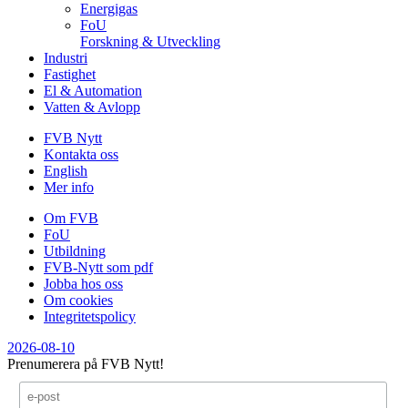
Energigas
FoU
Forskning & Utveckling
Industri
Fastighet
El & Automation
Vatten & Avlopp
FVB Nytt
Kontakta oss
English
Mer info
Om FVB
FoU
Utbildning
FVB-Nytt som pdf
Jobba hos oss
Om cookies
Integritetspolicy
2026-08-10
Prenumerera på FVB Nytt!