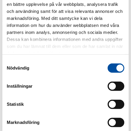
en bättre upplevelse på vår webbplats, analysera trafik
och användning samt för att visa relevanta annonser och
FVB Sverige AB
Klostergatan 23
703 39 Örebro, Sweden
marknadsföring. Med ditt samtycke kan vi dela
Tel:
+46 (0)19 30 60 60
E-mail:
info@fvb.se
information om hur du använder webbplatsen med våra
partners inom analys, annonsering och sociala medier.
Distribution
Dessa kan kombinera informationen med andra uppgifter
som du har lämnat till dem eller som de har samlat in när
du har använt deras tjänster.
Group manager
Samtyckesval
Nödvändig
Maria Rosenlöf
+46 (0)21 81 80 74
fornamn.efternamn@fvb.see
Inställningar
Adam Nguyen
Statistik
+46 (0)19 30 60 69
fornamn.efternamn@fvb.se
Marknadsföring
André Larsson