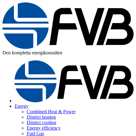
Den kompletta energikonsulten
Energy
Combined Heat & Power
District heating
District cooling
Energy efficiency
Fuel Gas