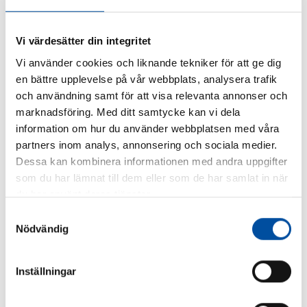
Vi värdesätter din integritet
Innovativ lösning ger storskalig
lagring av förnybar fjärrvärme
Vi använder cookies och liknande tekniker för att ge dig
en bättre upplevelse på vår webbplats, analysera trafik
och användning samt för att visa relevanta annonser och
Läs mer
marknadsföring. Med ditt samtycke kan vi dela
information om hur du använder webbplatsen med våra
partners inom analys, annonsering och sociala medier.
Dessa kan kombinera informationen med andra uppgifter
Ny ackumulatortank ger
som du har lämnat till dem eller som de har samlat in när
reservkapacitet i Uppsala
du har använt deras tjänster.
Samtyckesval
Läs mer
Nödvändig
Inställningar
Bra slutresultat när Ekeby reningsverk