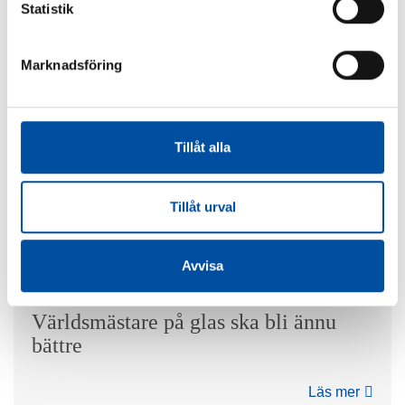
byggde ny slamhantering
Statistik
Läs mer
Marknadsföring
Tillåt alla
Energieffektiva bostäder i Nyköping –
föredöme i EU
Tillåt urval
Läs mer
Avvisa
Världsmästare på glas ska bli ännu
bättre
Läs mer