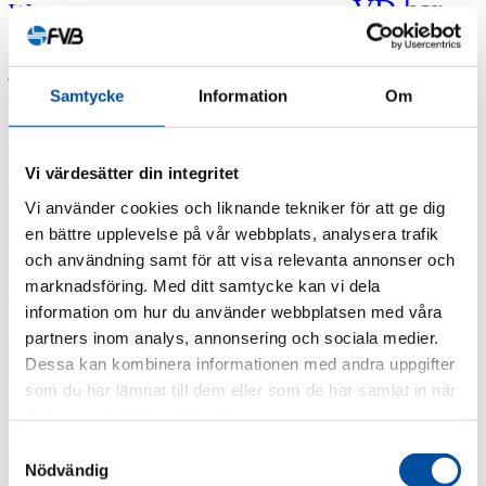
VD har
Werner
Silver AAA högsta kreditvärdighet
ordet
juni 11, 2018
Alla nyheter
FVB-Nytt nr 42
Samtycke
Information
Om
Teknikcontainer begränsar trycket i
Motala
Vi värdesätter din integritet
Vi använder cookies och liknande tekniker för att ge dig
en bättre upplevelse på vår webbplats, analysera trafik
Ett för högt tryck i delar av Motalas fjärrvärmenät medförde
och användning samt för att visa relevanta annonser och
driftproblem för Vattenfall. För att åtgärda problemet behövdes en
marknadsföring. Med ditt samtycke kan vi dela
tryckreducerande utrustning installeras inne på
huvudproduktionsanläggningen i Bergsätter i Motala. Utrustningen
information om hur du använder webbplatsen med våra
är driftsatt sedan hösten 2017 och fyller sin funktion.
partners inom analys, annonsering och sociala medier.
Dessa kan kombinera informationen med andra uppgifter
Henrik Lindholm, projektledare på FVB, fick i uppdrag att utforma
och se till att en tryckreducerande utrustning installerades i Motala.
som du har lämnat till dem eller som de har samlat in när
Utredningsprojektet startade under 2016 när Vattenfall först hade
du har använt deras tjänster.
identifierat problemet i nätet och FVB blev anlitade för att driva
projektet.
Samtyckesval
Nödvändig
— Bakgrunden till problemet är att Vattenfall identifierat för höga