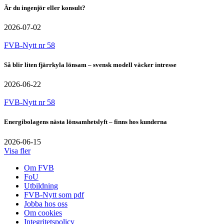
Är du ingenjör eller konsult?
2026-07-02
FVB-Nytt nr 58
Så blir liten fjärrkyla lönsam – svensk modell väcker intresse
2026-06-22
FVB-Nytt nr 58
Energibolagens nästa lönsamhetslyft – finns hos kunderna
2026-06-15
Visa fler
Om FVB
FoU
Utbildning
FVB-Nytt som pdf
Jobba hos oss
Om cookies
Integritetspolicy