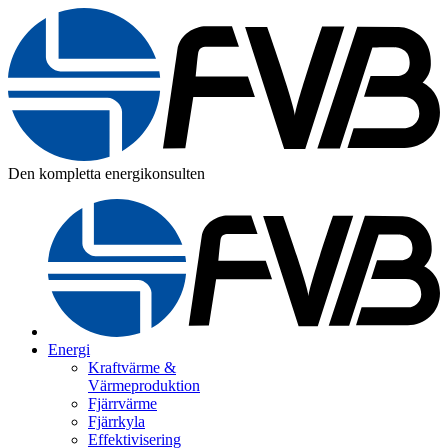
Den kompletta energikonsulten
Energi
Kraftvärme &
Värmeproduktion
Fjärrvärme
Fjärrkyla
Effektivisering