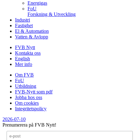
Energigas
FoU
Forskning & Utveckling
Industri
Fastighet
El & Automation
Vatten & Avlopp
FVB Nytt
Kontakta oss
English
Mer info
Om FVB
FoU
Utbildning
FVB-Nytt som pdf
Jobba hos oss
Om cookies
Integritetspolicy
2026-07-10
Prenumerera på FVB Nytt!