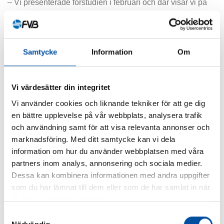
– Vi presenterade förstudien i februari och där visar vi på
fyra olika scenarier, som alla uppfyller bolagets
hållbarhetskrav. Vi rekommenderar i första hand att de
fortsätter att producera fordonsgas och investerar i en
Samtycke
Information
Om
tredje rötkammare och en ny uppgraderingsanläggning. Nu
ska politikerna ta ställning till detta, avslutar Henrik
Lindholm.
Vi värdesätter din integritet
Vi använder cookies och liknande tekniker för att ge dig
Ytterligare information:
en bättre upplevelse på vår webbplats, analysera trafik
Henrik Lindholm, 013-25 09 41
och användning samt för att visa relevanta annonser och
marknadsföring. Med ditt samtycke kan vi dela
information om hur du använder webbplatsen med våra
partners inom analys, annonsering och sociala medier.
Dessa kan kombinera informationen med andra uppgifter
DELA
som du har lämnat till dem eller som de har samlat in när
du har använt deras tjänster.
Samtyckesval