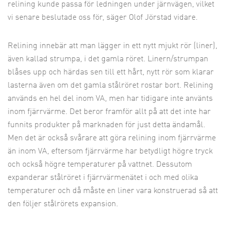
relining kunde passa för ledningen under järnvägen, vilket
vi senare beslutade oss för, säger Olof Jörstad vidare.
Relining innebär att man lägger in ett nytt mjukt rör (liner),
även kallad strumpa, i det gamla röret. Linern/strumpan
blåses upp och härdas sen till ett hårt, nytt rör som klarar
lasterna även om det gamla stålröret rostar bort. Relining
används en hel del inom VA, men har tidigare inte använts
inom fjärrvärme. Det beror framför allt på att det inte har
funnits produkter på marknaden för just detta ändamål.
Men det är också svårare att göra relining inom fjärrvärme
än inom VA, eftersom fjärrvärme har betydligt högre tryck
och också högre temperaturer på vattnet. Dessutom
expanderar stålröret i fjärrvärmenätet i och med olika
temperaturer och då måste en liner vara konstruerad så att
den följer stålrörets expansion.