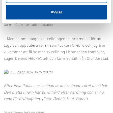
eftersom det i Örebro handlade om relining av ledningar
som byggdes på 1960-talet och nya rör har betydligt lägre
Avvisa
värmeförluster. I det relinade röret finns inte heller några
larmtrådar för fuktindikation.
– Men sammantaget var reliningen en bra metod för att
laga och uppdatera rören som läckte i Örebro och jag tror
vi kommer att få se mer av relining i branschen framöver,
säger Dennis Hild-Walett och får medhåll från Olof Jörstad.
Efter installation ser insidan av det relinade röret ut så här.
Den platta linern har blivit hård efter härdning och är nu
redo för drifttagning.
(Foto: Dennis Hild-Walett).