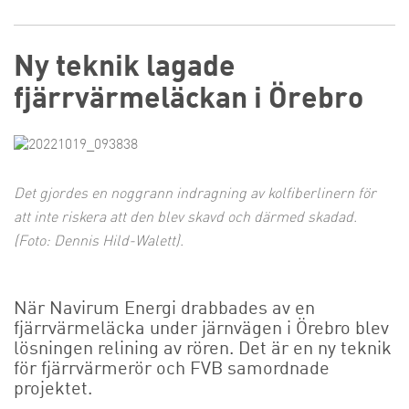
Ny teknik lagade
fjärrvärmeläckan i Örebro
Det gjordes en noggrann indragning av kolfiberlinern för
att inte riskera att den blev skavd och därmed skadad.
(Foto: Dennis Hild-Walett).
När Navirum Energi drabbades av en
fjärrvärmeläcka under järnvägen i Örebro blev
lösningen relining av rören. Det är en ny teknik
för fjärrvärmerör och FVB samordnade
projektet.