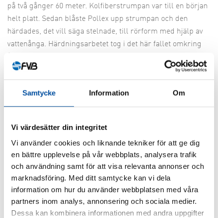
på två gånger 60 meter. Kolfiberstrumpan var till en början
helt platt. Sedan blåste Pollex upp strumpan och den
härdades, det vill säga stelnade, till rörform med hjälp av
vattenånga. Härdningsarbetet tog i det här fallet omkring
åtta timmar per rör.
– Det finns flera fördelar med relining som metod. I Örebro
Samtycke
Information
Om
hade vi inte ens alternativet att gräva upp röret, eftersom
det låg under en järnväg mitt i centrum längs en av stadens
största gator. Det hade kunnat gå med hammarborrning,
Vi värdesätter din integritet
men eftersom det låg under järnvägen hade man varit
Vi använder cookies och liknande tekniker för att ge dig
tvungen att göra olika säkerhetsåtgärder och borra flera
en bättre upplevelse på vår webbplats, analysera trafik
meter under järnvägen, vilket hade blivit väldigt dyrt. Detta
och användning samt för att visa relevanta annonser och
alternativ är billigare, säger Dennis Hild-Walett.
marknadsföring. Med ditt samtycke kan vi dela
information om hur du använder webbplatsen med våra
– Att vi använde relining gjorde också att utförandetiden
partners inom analys, annonsering och sociala medier.
Dessa kan kombinera informationen med andra uppgifter
blev kort. Vi var klara på sex veckor och det var endast två