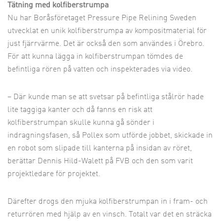
Tätning med kolfiberstrumpa
Nu har Boråsföretaget Pressure Pipe Relining Sweden
utvecklat en unik kolfiberstrumpa av kompositmaterial för
just fjärrvärme. Det är också den som användes i Örebro.
För att kunna lägga in kolfiberstrumpan tömdes de
befintliga rören på vatten och inspekterades via video.
– Där kunde man se att svetsar på befintliga stålrör hade
lite taggiga kanter och då fanns en risk att
kolfiberstrumpan skulle kunna gå sönder i
indragningsfasen, så Pollex som utförde jobbet, skickade in
en robot som slipade till kanterna på insidan av röret,
berättar Dennis Hild-Walett på FVB och den som varit
projektledare för projektet.
Därefter drogs den mjuka kolfiberstrumpan in i fram- och
returrören med hjälp av en vinsch. Totalt var det en sträcka