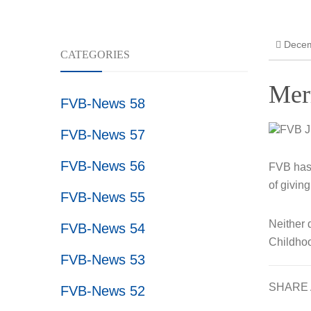
Resear
Decem
CATEGORIES
Mer
FVB-News 58
FVB-News 57
FVB-News 56
FVB has 
of givin
FVB-News 55
Neither 
FVB-News 54
Childho
FVB-News 53
SHARE 
FVB-News 52