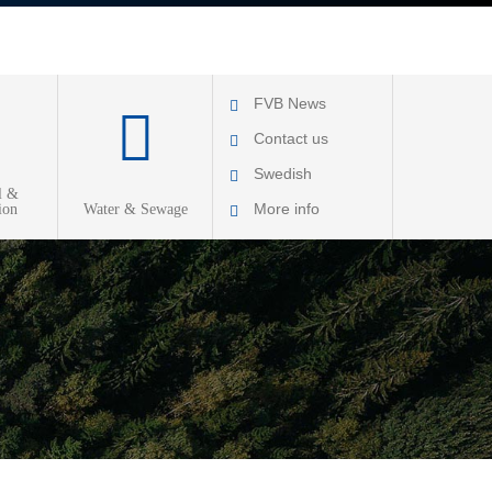
FVB News
Contact us
Swedish
l &
More info
ion
Water & Sewage
About FVB
R & D
Education
About Cookies
Privacy Policy