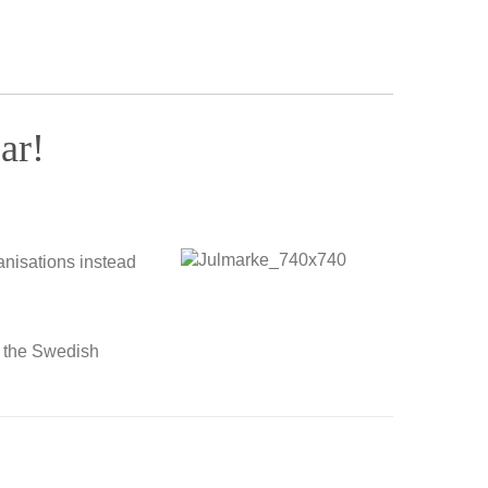
ar!
anisations instead
o the Swedish