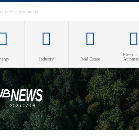
Electrica
nergy
Industry
Real Estate
Automat
ed Heat & Power
 heating
 cooling
2026-07-08
efficiency
s