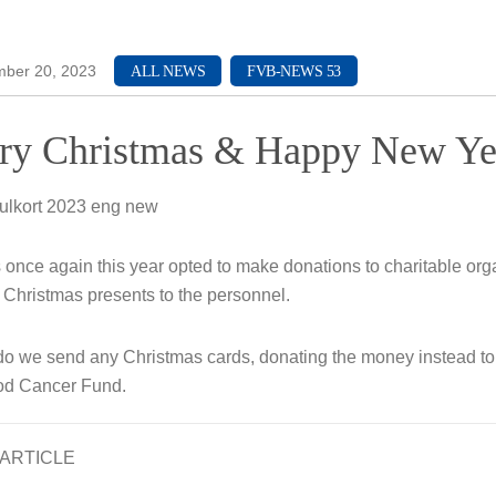
ch & Development
ber 20, 2023
ALL NEWS
FVB-NEWS 53
ry Christmas & Happy New Ye
once again this year opted to make donations to charitable org
g Christmas presents to the personnel.
do we send any Christmas cards, donating the money instead t
od Cancer Fund.
ARTICLE