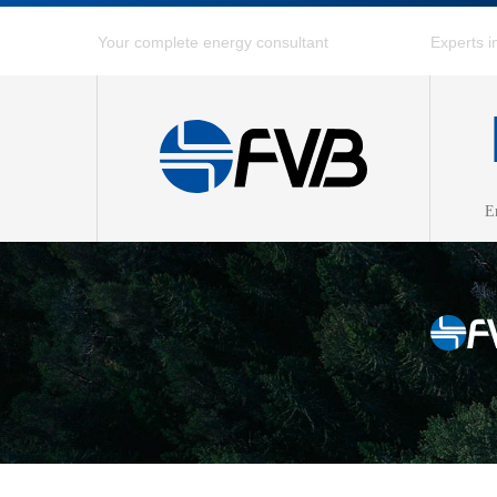
E
Combin
District
District
Energy 
Fuel Ga