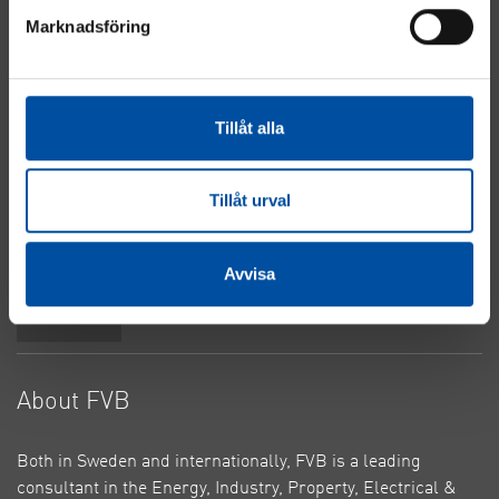
Marknadsföring
Energy
Industry
Real Estate
Tillåt alla
Electrical & Automation
Water & Sewage
About Cookies
Tillåt urval
Privacy Policy
Contact Us
Avvisa
Top
About FVB
Both in Sweden and internationally, FVB is a leading
consultant in the Energy, Industry, Property, Electrical &